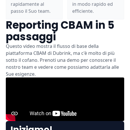
rapidamente al
in modo rapido ed
passo il Suo team.
efficiente.
Reporting CBAM in 5
passaggi
Questo video mostra il flusso di base della
piattaforma CBAM di Dubrink, ma c'è molto di più
sotto il cofano. Prenoti una demo per conoscere il
nostro team e vedere come possiamo adattarla alle
Sue esigenze.
Iniziamo!