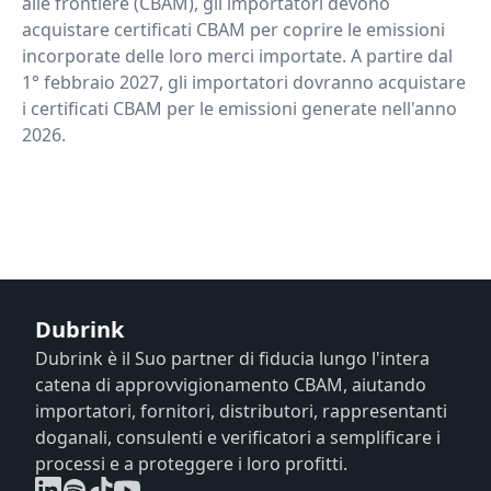
alle frontiere (CBAM), gli importatori devono
acquistare certificati CBAM per coprire le emissioni
incorporate delle loro merci importate. A partire dal
1° febbraio 2027, gli importatori dovranno acquistare
i certificati CBAM per le emissioni generate nell'anno
2026.
Dubrink
Dubrink è il Suo partner di fiducia lungo l'intera
catena di approvvigionamento CBAM, aiutando
importatori, fornitori, distributori, rappresentanti
doganali, consulenti e verificatori a semplificare i
processi e a proteggere i loro profitti.