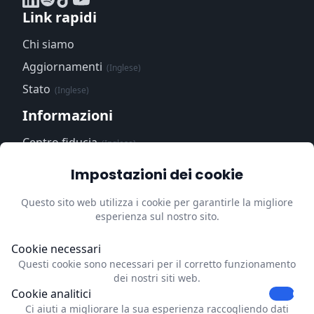
Link rapidi
Chi siamo
Aggiornamenti
(Inglese)
Stato
(Inglese)
Informazioni
Centro fiducia
(Inglese)
Informativa sulla
Impostazioni dei cookie
privacy
(Inglese)
Questo sito web utilizza i cookie per garantirle la migliore
Impressum
(Inglese)
esperienza sul nostro sito.
Aggiorni le preferenze sui
cookie
Cookie necessari
Questi cookie sono necessari per il corretto funzionamento
Contatti
dei nostri siti web.
Cookie analitici
Dubrink
Ci aiuti a migliorare la sua esperienza raccogliendo dati
Strevelsweg 700-303