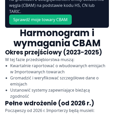
węgla (CBAM) na podstawie kodu HS, CN lub
TARIC.
Sprawdź moje towary CBAM
Harmonogram i
wymagania CBAM
Okres przejściowy (2023-2025)
W tej fazie przedsiębiorstwa muszą:
Kwartalnie raportować o wbudowanych emisjach
w Importowanych towarach
Gromadzić i weryfikować szczegółowe dane o
emisjach
Ustanowić systemy zapewniające bieżącą
zgodność
Pełne wdrożenie (od 2026 r.)
Począwszy od 2026 r. Importerzy będą musieli: