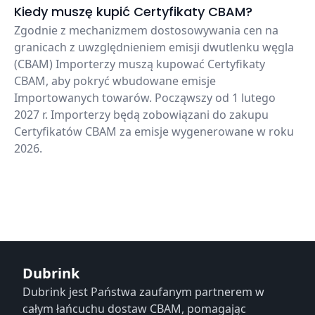
Kiedy muszę kupić Certyfikaty CBAM?
Zgodnie z mechanizmem dostosowywania cen na
granicach z uwzględnieniem emisji dwutlenku węgla
(CBAM) Importerzy muszą kupować Certyfikaty
CBAM, aby pokryć wbudowane emisje
Importowanych towarów. Począwszy od 1 lutego
2027 r. Importerzy będą zobowiązani do zakupu
Certyfikatów CBAM za emisje wygenerowane w roku
2026.
Dubrink
Dubrink jest Państwa zaufanym partnerem w
całym łańcuchu dostaw CBAM, pomagając