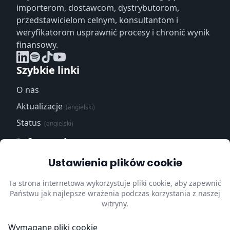
importerom, dostawcom, dystrybutorom,
przedstawicielom celnym, konsultantom i
weryfikatorom usprawnić procesy i chronić wynik
finansowy.
Szybkie linki
O nas
Aktualizacje
(angielski)
Status
(angielski)
Informacje
Ustawienia plików cookie
Centrum zaufania
(angielski)
Polityka prywatności
(angielski)
Ta strona internetowa wykorzystuje pliki cookie, aby zapewnić
Państwu jak najlepsze wrażenia podczas korzystania z naszej
Impressum
(angielski)
witryny.
Zaktualizuj preferencje
dotyczące plików cookie
Wymagane pliki cookie