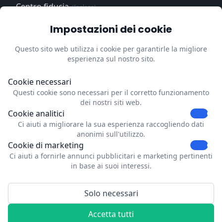
Centro fiducia
(Inglese)
Informativa sulla
Impostazioni dei cookie
privacy
(Inglese)
Questo sito web utilizza i cookie per garantirle la migliore
Impressum
(Inglese)
esperienza sul nostro sito.
Aggiorni le preferenze sui
cookie
Cookie necessari
Questi cookie sono necessari per il corretto funzionamento
Contatti
dei nostri siti web.
Cookie analitici
Dubrink
Ci aiuti a migliorare la sua esperienza raccogliendo dati
Strevelsweg 700-303
anonimi sull'utilizzo.
C1006
Cookie di marketing
3083AS Rotterdam
Ci aiuti a fornirle annunci pubblicitari e marketing pertinenti
Netherlands
in base ai suoi interessi.
info@dubrink.com
Solo necessari
© 2026 Dubrink™. Tutti i diritti riservati.
Accetta tutti