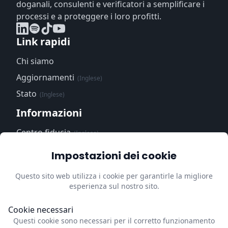
doganali, consulenti e verificatori a semplificare i
processi e a proteggere i loro profitti.
Link rapidi
Chi siamo
Aggiornamenti
(Inglese)
Stato
(Inglese)
Informazioni
Centro fiducia
(Inglese)
Informativa sulla
Impostazioni dei cookie
privacy
(Inglese)
Questo sito web utilizza i cookie per garantirle la migliore
Impressum
(Inglese)
esperienza sul nostro sito.
Aggiorni le preferenze sui
cookie
Cookie necessari
Questi cookie sono necessari per il corretto funzionamento
Contatti