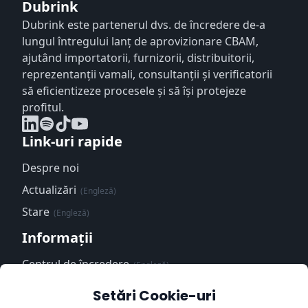
Dubrink
Dubrink este partenerul dvs. de încredere de-a
lungul întregului lanț de aprovizionare CBAM,
ajutând importatorii, furnizorii, distribuitorii,
reprezentanții vamali, consultanții și verificatorii
să eficientizeze procesele și să își protejeze
profitul.
Link-uri rapide
Despre noi
Actualizări
(Engleză)
Stare
(Engleză)
Informații
Centrul de încredere
(Engleză)
Politica de
Setări Cookie-uri
confidențialitate
(Engleză)