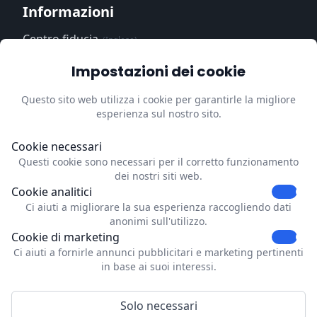
Informazioni
Centro fiducia
(Inglese)
Informativa sulla
Impostazioni dei cookie
privacy
(Inglese)
Questo sito web utilizza i cookie per garantirle la migliore
Impressum
(Inglese)
esperienza sul nostro sito.
Aggiorni le preferenze sui
cookie
Cookie necessari
Questi cookie sono necessari per il corretto funzionamento
Contatti
dei nostri siti web.
Cookie analitici
Dubrink
Ci aiuti a migliorare la sua esperienza raccogliendo dati
Strevelsweg 700-303
anonimi sull'utilizzo.
C1006
Cookie di marketing
3083AS Rotterdam
Ci aiuti a fornirle annunci pubblicitari e marketing pertinenti
Netherlands
in base ai suoi interessi.
info@dubrink.com
Solo necessari