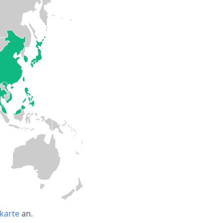
tkarte
an.