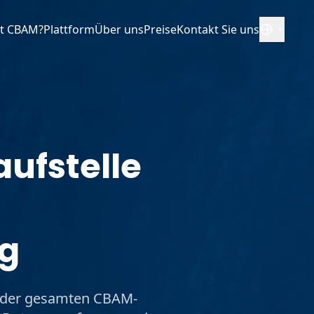
st CBAM?
Plattform
Über uns
Preise
Kontakt Sie uns
Deutsch
aufstelle
ng
ng der gesamten CBAM-