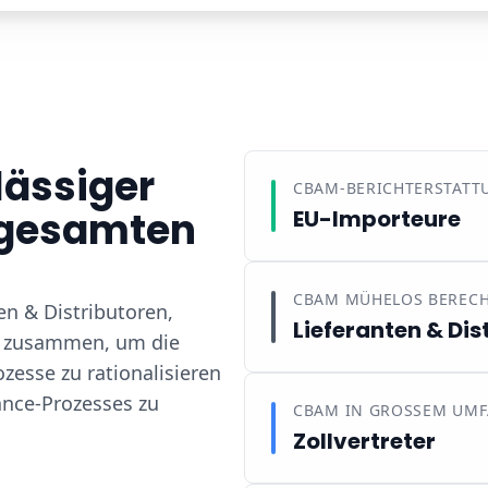
lässiger
CBAM-BERICHTERSTATT
r gesamten
EU-Importeure
CBAM MÜHELOS BEREC
en & Distributoren,
Lieferanten & Dis
rn zusammen, um die
zesse zu rationalisieren
nce-Prozesses zu
CBAM IN GROSSEM UMF
Zollvertreter