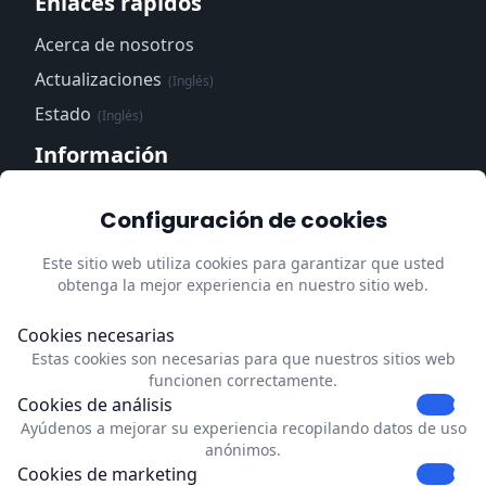
Enlaces rápidos
Acerca de nosotros
Actualizaciones
(Inglés)
Estado
(Inglés)
Información
Centro de confianza
(Inglés)
Configuración de cookies
Política de privacidad
(Inglés)
Este sitio web utiliza cookies para garantizar que usted
Impressum
(Inglés)
obtenga la mejor experiencia en nuestro sitio web.
Actualizar las preferencias de
cookies
Cookies necesarias
Estas cookies son necesarias para que nuestros sitios web
Contacto
funcionen correctamente.
Cookies de análisis
Dubrink
Ayúdenos a mejorar su experiencia recopilando datos de uso
Strevelsweg 700-303
anónimos.
C1006
Cookies de marketing