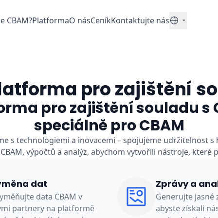
je CBAM?
Platforma
O nás
Ceník
Kontaktujte nás
Čeština
platforma pro zajištění 
orma pro zajištění souladu s
speciálně pro CBAM
me s technologiemi a inovacemi – spojujeme udržitelnost s
 CBAM, výpočtů a analýz, abychom vytvořili nástroje, které 
ýměna dat
Zprávy a ana
vyměňujte data CBAM v
Generujte jasné z
ými partnery na platformě
abyste získali ná