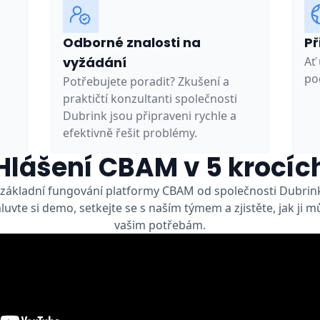
Odborné znalosti na
Př
vyžádání
Ať
po
Potřebujete poradit? Zkušení a
praktičtí konzultanti společnosti
Dubrink jsou připraveni rychle a
efektivně řešit problémy.
Hlášení CBAM v 5 krocíc
 základní fungování platformy CBAM od společnosti Dubrink –
vte si demo, setkejte se s naším týmem a zjistěte, jak ji 
vašim potřebám.