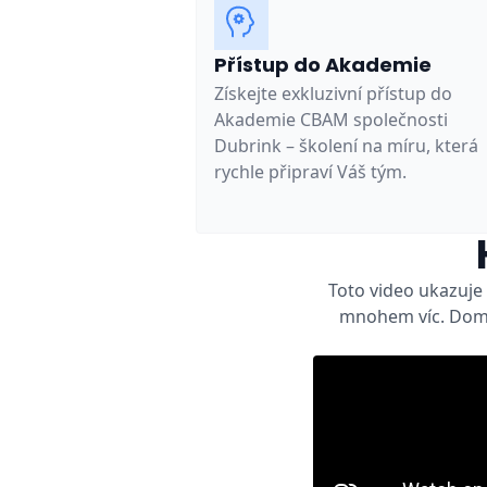
Přístup do Akademie
Získejte exkluzivní přístup do
Akademie CBAM společnosti
Dubrink – školení na míru, která
rychle připraví Váš tým.
Toto video ukazuje
mnohem víc. Domlu