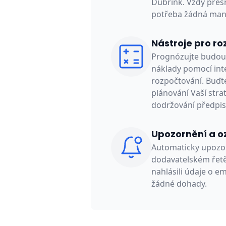
Dubrink. Vždy přesn
potřeba žádná manu
Nástroje pro r
Prognózujte budoucí
náklady pomocí inte
rozpočtování. Buďt
plánování Vaší strat
dodržování předpis
Upozornění a 
Automaticky upozor
dodavatelském řetěz
nahlásili údaje o e
žádné dohady.