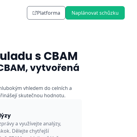
Platforma
Naplánovat schůzku
souladu s CBAM
 CBAM, vytvořená
 hlubokým vhledem do celních a
přinášejí skutečnou hodnotu.
lýzy
právy a využívejte analýzy,
skok. Dělejte chytřejší