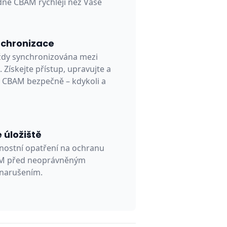
dně CBAM rychleji než Vaše
nchronizace
vždy synchronizována mezi
. Získejte přístup, upravujte a
y CBAM bezpečně – kdykoli a
úložiště
nostní opatření na ochranu
BAM před neoprávněným
narušením.