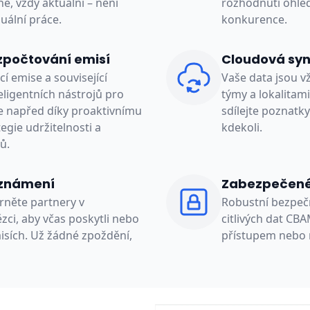
é, vždy aktuální – není
rozhodnutí ohle
ální práce.
konkurence.
ozpočtování emisí
Cloudová sy
 emise a související
Vaše data jsou 
ligentních nástrojů pro
týmy a lokalitami
e napřed díky proaktivnímu
sdílejte poznatk
egie udržitelnosti a
kdekoli.
ů.
oznámení
Zabezpečené 
něte partnery v
Robustní bezpeč
ci, aby včas poskytli nebo
citlivých dat C
misích. Už žádné zpoždění,
přístupem nebo 