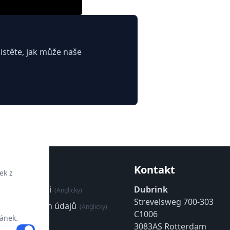
jistěte, jak může naše
ce
Kontakt
ek z
věryhodnosti
Dubrink
(Anglicky)
Strevelsweg 700-303
rany osobních údajů
(Anglicky)
C1006
ánek.
(Anglicky)
3083AS Rotterdam