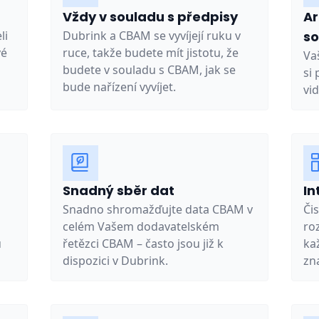
Vždy v souladu s předpisy
Ar
li
Dubrink a CBAM se vyvíjejí ruku v
s
vé
ruce, takže budete mít jistotu, že
Va
budete v souladu s CBAM, jak se
si
bude nařízení vyvíjet.
vi
a
Snadný sběr dat
In
Snadno shromažďujte data CBAM v
Čis
celém Vašem dodavatelském
ro
ů
řetězci CBAM – často jsou již k
ka
dispozici v Dubrink.
zna