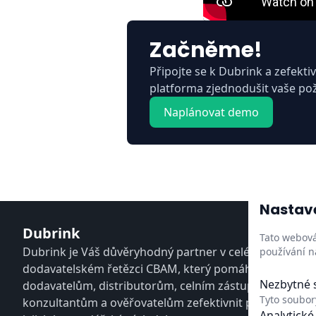
Začněme!
Připojte se k Dubrink a zefekti
platforma zjednodušit vaše po
Naplánovat demo
Nastave
Dubrink
Tato webová 
Dubrink je Váš důvěryhodný partner v celém
používání n
dodavatelském řetězci CBAM, který pomáhá dovozcům
Nezbytné 
dodavatelům, distributorům, celním zástupcům,
Tyto soubor
konzultantům a ověřovatelům zefektivnit procesy a chr
Analytické