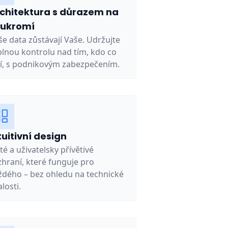
chitektura s důrazem na
oukromí
še data zůstávají Vaše. Udržujte
 plnou kontrolu nad tím, kdo co
dí, s podnikovým zabezpečením.
tuitivní design
té a uživatelsky přívětivé
zhraní, které funguje pro
ždého – bez ohledu na technické
losti.