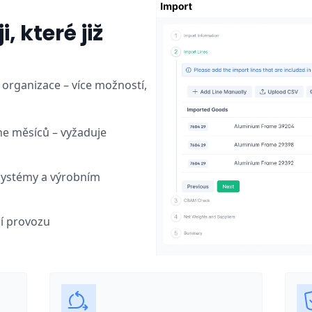
, které již
 organizace – více možností,
ne měsíců – vyžaduje
 systémy a výrobním
ní provozu