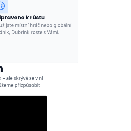
ipraveno k růstu
 už jste místní hráč nebo globální
dnik, Dubrink roste s Vámi.
h
 ale skrývá se v ní
můžeme přizpůsobit