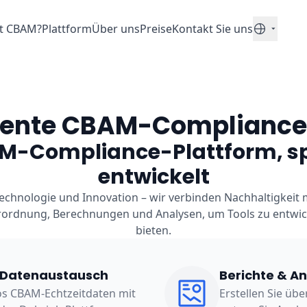
st CBAM?
Plattform
Über uns
Preise
Kontakt Sie uns
Deutsch
ligente CBAM-Compliance
M-Compliance-Plattform, sp
entwickelt
chnologie und Innovation – wir verbinden Nachhaltigkeit mi
ordnung, Berechnungen und Analysen, um Tools zu entwick
bieten.
 Datenaustausch
Berichte & A
os CBAM-Echtzeitdaten mit
Erstellen Sie übe