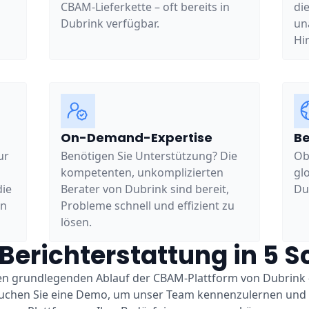
CBAM-Lieferkette – oft bereits in
di
Dubrink verfügbar.
un
Hi
On-Demand-Expertise
Be
ur
Benötigen Sie Unterstützung? Die
Ob
kompetenten, unkomplizierten
gl
die
Berater von Dubrink sind bereit,
Du
en
Probleme schnell und effizient zu
lösen.
erichterstattung in 5 Sc
den grundlegenden Ablauf der CBAM-Plattform von Dubrink –
 Buchen Sie eine Demo, um unser Team kennenzulernen und z