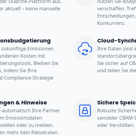
 der Dubrink-Plattform aus.
nutzen Sie Analy
 aktuell – keine manuelle
verschaffen. Tref
Entscheidungen, 
Konkurrenz.
sionsbudgetierung
Cloud-Synchr
e zukünftige Emissionen
Ihre Daten sind
bundenen Kosten mit
standortübergrei
tierungstools. Bleiben Sie
Sie sicher auf C
s, indem Sie Ihre
und teilen Sie di
nd Compliance-Strategie
ngen & Hinweise
Sichere Spei
e automatisch Ihre Partner
Robuste Sicher
 um Emissionsdaten
sensibler CBAM-
ustellen oder zu melden.
oder Verstößen.
n mehr, kein Rätselraten