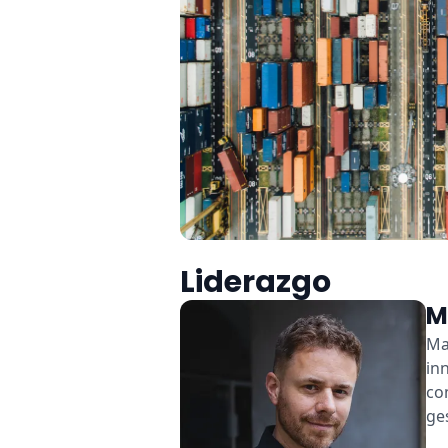
Liderazgo
M
Ma
in
co
ge