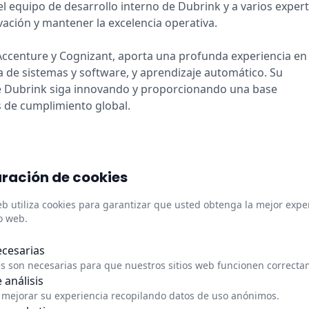
el equipo de desarrollo interno de Dubrink y a varios exper
vación y mantener la excelencia operativa.
Accenture y Cognizant, aporta una profunda experiencia en
a de sistemas y software, y aprendizaje automático. Su
ue Dubrink siga innovando y proporcionando una base
s de cumplimiento global.
ración de cookies
Enlaces rápidos
Inform
web utiliza cookies para garantizar que usted obtenga la mejor expe
o web.
Acerca de nosotros
Centro d
Actualizaciones
Política 
ecesarias
s,
(Inglés)
es son necesarias para que nuestros sitios web funcionen correcta
Estado
Impress
(Inglés)
 análisis
Actualiza
mejorar su experiencia recopilando datos de uso anónimos.