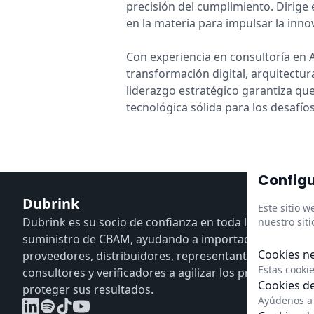
precisión del cumplimiento. Dirige 
en la materia para impulsar la inno
Con experiencia en consultoría en 
transformación digital, arquitectur
liderazgo estratégico garantiza q
tecnológica sólida para los desafío
Configu
Dubrink
Este sitio 
Dubrink es su socio de confianza en toda la cadena de
nuestro siti
suministro de CBAM, ayudando a importadores,
Cookies n
proveedores, distribuidores, representantes aduanero
Estas cooki
consultores y verificadores a agilizar los procesos y
Cookies de
proteger sus resultados.
Ayúdenos a 