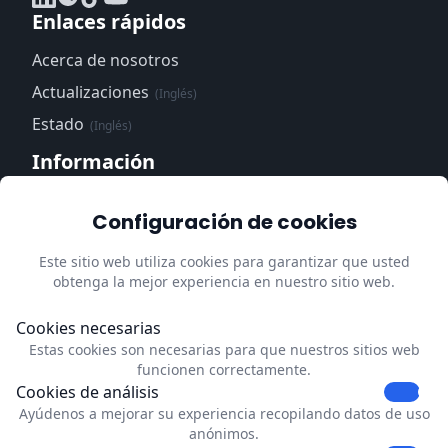
Enlaces rápidos
Acerca de nosotros
Actualizaciones
(Inglés)
Estado
(Inglés)
Información
Centro de confianza
(Inglés)
Configuración de cookies
Política de privacidad
(Inglés)
Este sitio web utiliza cookies para garantizar que usted
Impressum
(Inglés)
obtenga la mejor experiencia en nuestro sitio web.
Actualizar las preferencias de
cookies
Cookies necesarias
Estas cookies son necesarias para que nuestros sitios web
Contacto
funcionen correctamente.
Cookies de análisis
Dubrink
Ayúdenos a mejorar su experiencia recopilando datos de uso
Strevelsweg 700-303
anónimos.
C1006