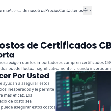
forma
Acerca de nosotros
Precios
Contáctenos
Español
ostos de Certificados 
orta
ahora exigen que los importadores compren certificados CB
cados puede fluctuar significativamente, creando incertidum
er Por Usted
le ayudan a asegurar estos
cios inesperados y le permite
a más eficaz. Los
ecio de costo sea
a puede asegurar estos costos