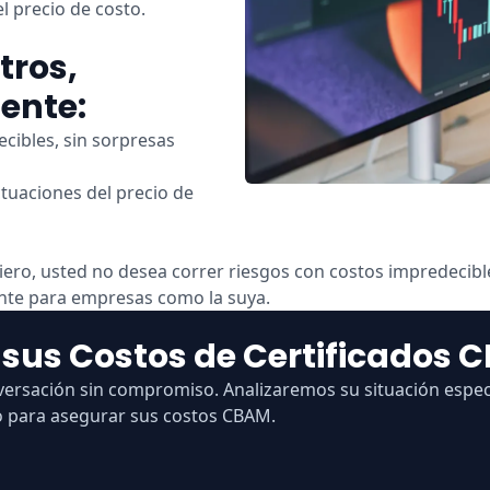
l precio de costo.
tros,
iente:
cibles, sin sorpresas
ctuaciones del precio de
ero, usted no desea correr riesgos con costos impredecibl
nte para empresas como la suya.
sus Costos de Certificados 
ersación sin compromiso. Analizaremos su situación espec
o para asegurar sus costos CBAM.