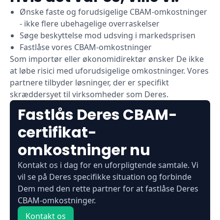
Ønske faste og forudsigelige CBAM-omkostninger
- ikke flere ubehagelige overraskelser
Søge beskyttelse mod udsving i markedsprisen
Fastlåse vores CBAM-omkostninger
Som importør eller økonomidirektør ønsker De ikke
at løbe risici med uforudsigelige omkostninger. Vores
partnere tilbyder løsninger, der er specifikt
skræddersyet til virksomheder som Deres.
Fastlås Deres CBAM-
certifikat-
omkostninger nu
Kontakt os i dag for en uforpligtende samtale. Vi
vil se på Deres specifikke situation og forbinde
Dem med den rette partner for at fastlåse Deres
CBAM-omkostninger.
Kontakt os