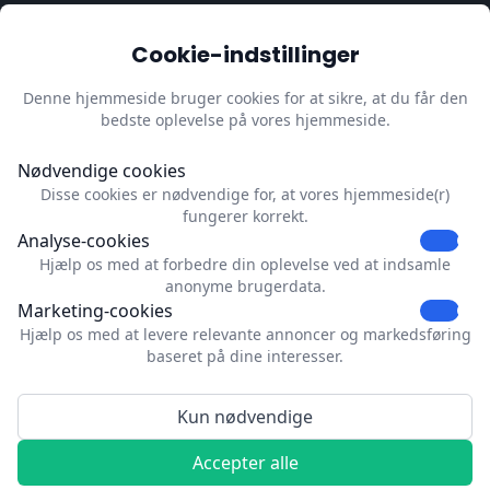
Information
Cookie-indstillinger
Trust Center
(English)
Privatlivspolitik
(English)
Denne hjemmeside bruger cookies for at sikre, at du får den
bedste oplevelse på vores hjemmeside.
Impressum
(English)
Opdatér cookiepræferencer
Nødvendige cookies
Disse cookies er nødvendige for, at vores hjemmeside(r)
Kontakt
fungerer korrekt.
Analyse-cookies
Dubrink
Hjælp os med at forbedre din oplevelse ved at indsamle
Strevelsweg 700-303
anonyme brugerdata.
C1006
Marketing-cookies
3083AS Rotterdam
Hjælp os med at levere relevante annoncer og markedsføring
Netherlands
baseret på dine interesser.
info@dubrink.com
Kun nødvendige
© 2026 Dubrink™. Alle rettigheder forbeholdes.
Accepter alle