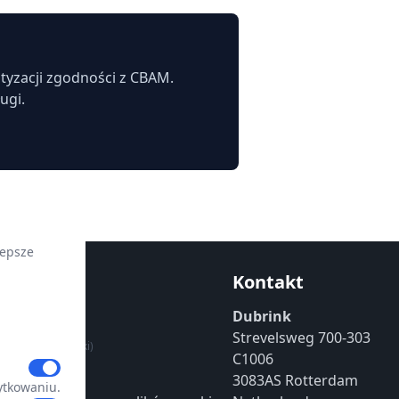
tyzacji zgodności z CBAM.
ugi.
lepsze
Kontakt
nia
Dubrink
(angielski)
Strevelsweg 700-303
tności
(angielski)
C1006
ielski)
3083AS Rotterdam
ytkowaniu.