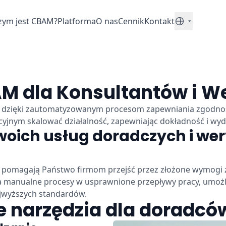
zym jest CBAM?
Platforma
O nas
Cennik
Kontakt
Polski
M dla Konsultantów i W
M dzięki zautomatyzowanym procesom zapewniania zgodno
yjnym skalować działalność, zapewniając dokładność i wyd
woich usług doradczych i we
, pomagają Państwo firmom przejść przez złożone wymogi 
a manualne procesy w usprawnione przepływy pracy, umożl
ajwyższych standardów.
e narzędzia dla doradc