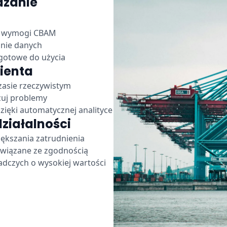
dzanie
z wymogi CBAM
anie danych
gotowe do użycia
ienta
zasie rzeczywistym
zuj problemy
dzięki automatycznej analityce
działalności
iększania zatrudnienia
związane ze zgodnością
adczych o wysokiej wartości