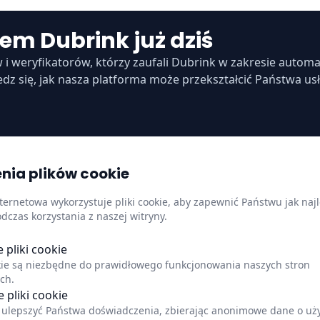
em Dubrink już dziś
i weryfikatorów, którzy zaufali Dubrink w zakresie automa
edz się, jak nasza platforma może przekształcić Państwa usł
nia plików cookie
nternetowa wykorzystuje pliki cookie, aby zapewnić Państwu jak naj
dczas korzystania z naszej witryny.
Szybkie linki
Informacje
pliki cookie
O nas
Centrum zaufa
okie są niezbędne do prawidłowego funkcjonowania naszych stron
Aktualizacje
Polityka prywa
(angielski)
ch.
e pliki cookie
onić
Status
Impressum
(angielski)
(ang
ulepszyć Państwa doświadczenia, zbierając anonimowe dane o uż