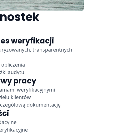
dnostek
es weryfikacji
turyzowanych, transparentnych
 obliczenia
żki audytu
ywy pracy
i ramami weryfikacyjnymi
wielu klientów
zczegółową dokumentację
ści
dacyjne
ryfikacyjne