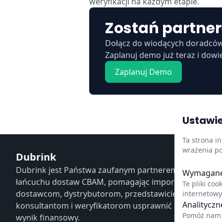
weryfikacji na każdym etapie.
Zostań partner
Dołącz do wiodących doradców 
Zaplanuj demo już teraz i dowi
Zaplanuj Demo
Ustawie
Ta strona i
wrażenia po
Dubrink
Dubrink jest Państwa zaufanym partnerem w całym
Wymagane 
łańcuchu dostaw CBAM, pomagając importerom,
Te pliki co
dostawcom, dystrybutorom, przedstawicielom celnym,
internetowy
Analityczn
konsultantom i weryfikatorom usprawnić procesy i chr
Pomóż nam 
wynik finansowy.