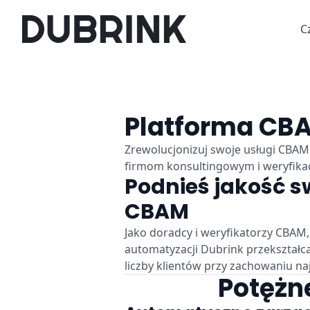
C
Platforma CBA
Zrewolucjonizuj swoje usługi CBA
firmom konsultingowym i weryfikac
Podnieś jakość s
CBAM
Jako doradcy i weryfikatorzy CBAM
automatyzacji Dubrink przekształc
liczby klientów przy zachowaniu n
Potężn