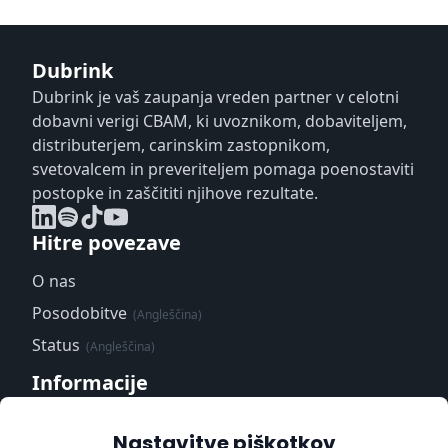
Dubrink
Dubrink je vaš zaupanja vreden partner v celotni
dobavni verigi CBAM, ki uvoznikom, dobaviteljem,
distributerjem, carinskim zastopnikom,
svetovalcem in preveriteljem pomaga poenostaviti
postopke in zaščititi njihove rezultate.
Hitre povezave
O nas
Posodobitve
(Angleščina)
Status
(Angleščina)
Informacije
Center zaupanja
(Angleščina)
Nastavitve piškotkov