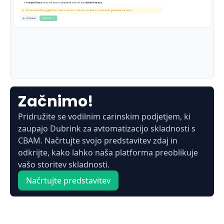
Začnimo!
Pridružite se vodilnim carinskim podjetjem, ki
zaupajo Dubrink za avtomatizacijo skladnosti s
CBAM. Načrtujte svojo predstavitev zdaj in
odkrijte, kako lahko naša platforma preoblikuje
vašo storitev skladnosti.
Načrtujte predstavitev