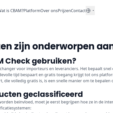
at is CBAM?
Platform
Over ons
Prijzen
Contact
Nederlands
en zijn onderworpen a
 Check gebruiken?
hanger voor importeurs en leveranciers. Het bepaalt snel
evolle tijd bespaart en gratis toegang krijgt tot ons plat
die volledig gratis is, is een snelle manier om te bepalen
cten geclassificeerd
orden beïnvloed, moet je eerst begrijpen hoe ze in de int
ificatiesystemen: