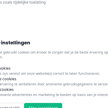
oals tijdelijke toelating
instellingen
Snelle links
Infor
e gebruikt cookies om ervoor te zorgen dat je de beste ervaring o
-
t.
Over ons
Vertro
Updates
Privacyb
ookies
urs
(Engels)
 zijn vereist om onze website(s) correct te laten functioneren.
Status
Impres
(Engels)
e cookies
Cookiev
 ervaring te verbeteren door anonieme gebruiksgegevens te verza
cookies
levante advertenties en marketing te bieden op basis van je intere
© 2026 Dubrink™. Alle rechten voorbehouden.