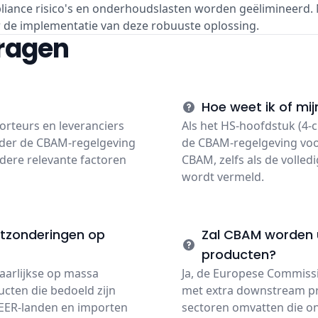
iance risico's en onderhoudslasten worden geëlimineerd
r de implementatie van deze robuuste oplossing.
vragen
Hoe weet ik of mi
orteurs en leveranciers
Als het HS-hoofdstuk (4-c
nder de CBAM-regelgeving
de CBAM-regelgeving voo
ndere relevante factoren
CBAM, zelfs als de volledi
wordt vermeld.
uitzonderingen op
Zal CBAM worden 
producten?
jaarlijkse op massa
Ja, de Europese Commissi
cten die bedoeld zijn
met extra downstream pr
t EER-landen en importen
sectoren omvatten die on