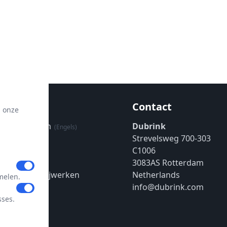
matie
Contact
p onze
uwenscentrum
Dubrink
(Engels)
Strevelsweg 700-303
eleid
(Engels)
C1006
sum
(Engels)
3083AS Rotterdam
oorkeuren bijwerken
Netherlands
melen.
info@dubrink.com
sses.