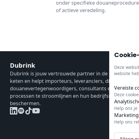
onder specifieke douaneprocedures z
of actieve veredeling.
Cookie-
Dubrink
Deze websit
Dubrink is jouw vertrouwde partner in de gehele CBAM
website heb
keten en helpt importeurs, leveranciers, distributeurs,
Vereiste c
douanevertegenwoordigers, consultants en verificate
Deze cookies
processen te stroomlijnen en hun bedrijfsresultaat te
Analytisch
beschermen.
Help ons je
Marketing
Help ons re