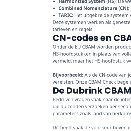
Harmonized System (HS)
: De w
Combined Nomenclature (CN)
:
TARIC
: Het uitgebreide systeem
Deze systemen werken als geneste c
tarieven en regels.
CN-codes en CBA
Onder de EU CBAM worden producten
HS-hoofdstukken in plaats van volle
vermeld, maar het HS-hoofdstuk we
Bijvoorbeeld:
Als de CN-code van j
vereisten. Onze CBAM Check begelei
De Dubrink CBAM 
Bedrijven vragen vaak naar de integ
die duizenden verzoeken per secon
parameters zoals land van herkom
Dit heeft vaak de voorkeur boven e