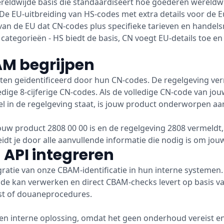
ereldwijde basis die standaardiseert hoe goederen wereldwi
 De EU-uitbreiding van HS-codes met extra details voor de 
 van de EU dat CN-codes plus specifieke tarieven en hande
ategorieën - HS biedt de basis, CN voegt EU-details toe e
M begrijpen
 geïdentificeerd door hun CN-codes. De regelgeving vermel
dige 8-cijferige CN-codes. Als de volledige CN-code van jou
l in de regelgeving staat, is jouw product onderworpen a
ouw product 2808 00 00 is en de regelgeving 2808 vermeldt
dt je door alle aanvullende informatie die nodig is om jouw
API integreren
ratie van onze CBAM-identificatie in hun interne systemen. 
de kan verwerken en direct CBAM-checks levert op basis v
st of douaneprocedures.
en interne oplossing, omdat het geen onderhoud vereist en 