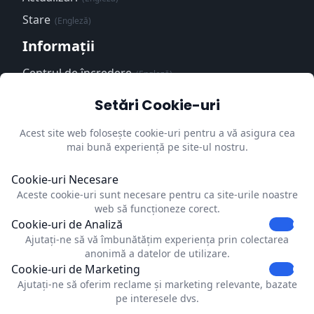
Stare
(Engleză)
Informații
Centrul de încredere
(Engleză)
Politica de
Setări Cookie-uri
confidențialitate
(Engleză)
Acest site web folosește cookie-uri pentru a vă asigura cea
Impressum
(Engleză)
mai bună experiență pe site-ul nostru.
Actualizați preferințele
cookie-urilor
Cookie-uri Necesare
Aceste cookie-uri sunt necesare pentru ca site-urile noastre
Contact
web să funcționeze corect.
Cookie-uri de Analiză
Dubrink
Ajutați-ne să vă îmbunătățim experiența prin colectarea
Strevelsweg 700-303
anonimă a datelor de utilizare.
C1006
Cookie-uri de Marketing
3083AS Rotterdam
Ajutați-ne să oferim reclame și marketing relevante, bazate
Netherlands
pe interesele dvs.
info@dubrink.com